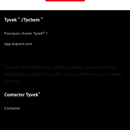
®
®
Tyvek
/Tychem
®
Pourquoi choisir Tyvek
?
dpp.dupont.com
To view this third-party content, please give consent to
advertising cookies from the cookie preferences in footer
section.
®
Contacter Tyvek
Contacter