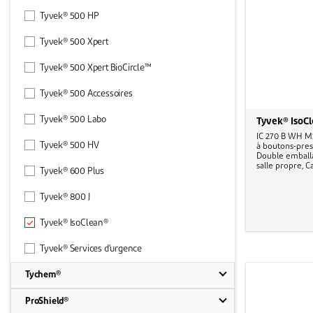
Tyvek® 500 HP
Tyvek® 500 Xpert
Tyvek® 500 Xpert BioCircle™
Tyvek® 500 Accessoires
Tyvek® 500 Labo
Tyvek® IsoC
IC 270 B WH MS
Tyvek® 500 HV
à boutons-pres
Double emballa
salle propre, Ca
Tyvek® 600 Plus
Tyvek® 800 J
Tyvek® IsoClean®
Tyvek® Services d'urgence
Tychem®
ProShield®