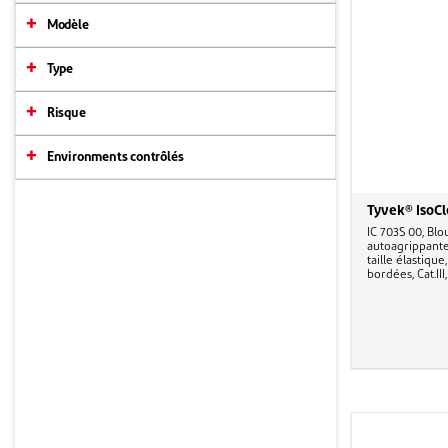
Modèle
Type
Risque
Environments contrôlés
Tyvek® IsoC
IC 703S 00, Bl
autoagrippante
taille élastiqu
bordées, Cat.III