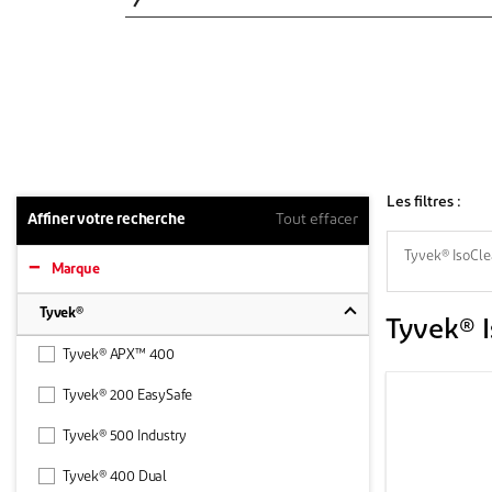
Les filtres :
Affiner votre recherche
Tout effacer
Tyvek® IsoCl
Marque
Tyvek®
Tyvek® 
Tyvek® APX™ 400
Tyvek® 200 EasySafe
Tyvek® 500 Industry
Tyvek® 400 Dual