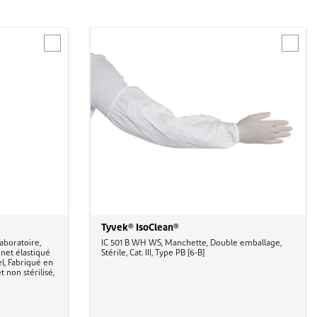
Tyvek® IsoClean®
aboratoire,
IC 501 B WH WS, Manchette, Double emballage,
net élastiqué
Stérile, Cat. III, Type PB [6-B]
l, Fabriqué en
 non stérilisé,