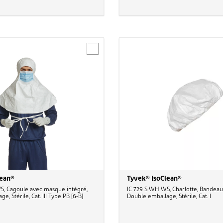
lean®
Tyvek® IsoClean®
S, Cagoule avec masque intégré,
IC 729 S WH WS, Charlotte, Bandeau 
e, Stérile, Cat. III Type PB [6-B]
Double emballage, Stérile, Cat. I