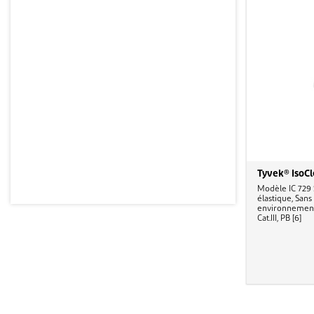
Tyvek® IsoC
Modèle IC 729 
élastique, Sans
environnement c
Cat.III, PB [6]