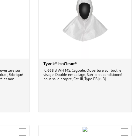
Tyvek® IsoClean®
uverture sur
IC 668 B WH MS, Cagoule, Ouverture sur tout le
iduel, Fabriqué
visage, Double emballage, Stérile et conditionné
vé et non
pour salle propre, Cat. III, Type PB [6-B]