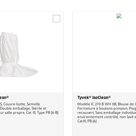
lean®
Tyvek® IsoClean®
, Couvre-botte, Semelle
Modèle IC 270 B WH 0B, Blouse de l
 Double emballage, Stérile et
Fermeture à boutons-pression, Poig
 salle propre, Cat. III, Type PB [6-B]
recouvert, Sans emballage individue
environnement contrôlé, non lavé et
Cat.III, PB [6]