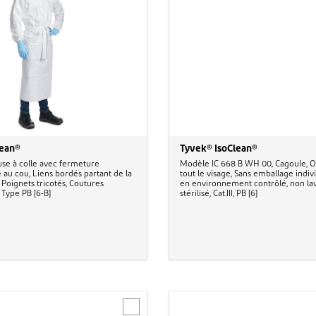
lean®
Tyvek® IsoClean®
ouse à colle avec fermeture
Modèle IC 668 B WH 00, Cagoule, O
 au cou, Liens bordés partant de la
tout le visage, Sans emballage indiv
e, Poignets tricotés, Coutures
en environnement contrôlé, non la
, Type PB [6-B]
stérilisé, Cat.III, PB [6]