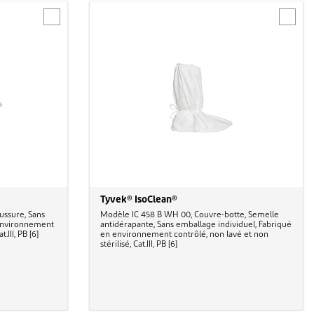
Tyvek® IsoClean®
ussure, Sans
Modèle IC 458 B WH 00, Couvre-botte, Semelle
 environnement
antidérapante, Sans emballage individuel, Fabriqué
t.III, PB [6]
en environnement contrôlé, non lavé et non
stérilisé, Cat.III, PB [6]