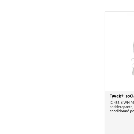
Tyvek® IsoC
IC 458 B WH MS
antidérapante,
conditionné pour