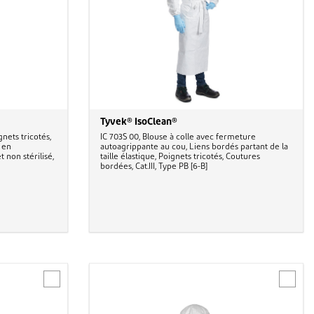
Tyvek® IsoClean®
nets tricotés,
IC 703S 00, Blouse à colle avec fermeture
 en
autoagrippante au cou, Liens bordés partant de la
 non stérilisé,
taille élastique, Poignets tricotés, Coutures
bordées, Cat.III, Type PB [6-B]