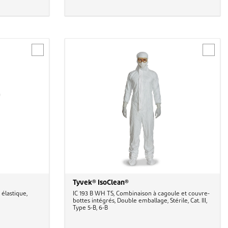
Tyvek® IsoClean®
élastique,
IC 193 B WH TS, Combinaison à cagoule et couvre-
bottes intégrés, Double emballage, Stérile, Cat. III,
Type 5-B, 6-B