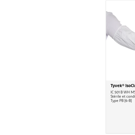
Tyvek® IsoC
IC 501 B WH MS
Stérile et condi
Type PB [6-B]