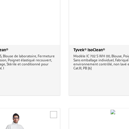
lean®
Tyvek® IsoClean®
, Blouse de laboratoire, Fermeture
Modèle IC 702 S WH 00, Blouse, Poig
sion, Poignet élastiqué recouvert,
Sans emballage individuel, Fabriqué
ge, Stérile et conditionné pour
environnement contrôlé, non lavé et
t. I
Cat.III, PB [6]