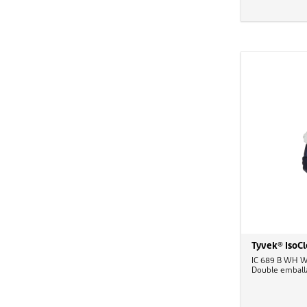
Tyvek® IsoC
IC 689 B WH W
Double emballag