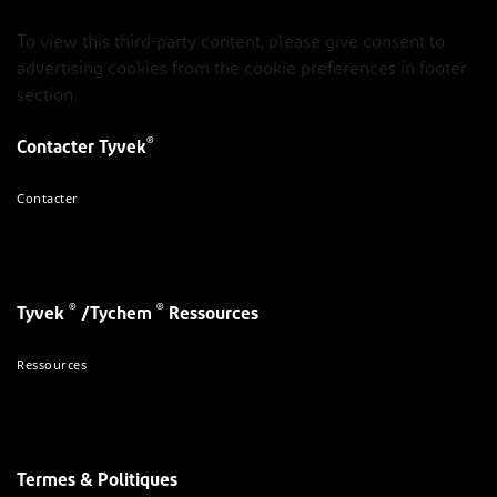
To view this third-party content, please give consent to
advertising cookies from the cookie preferences in footer
section.
®
Contacter Tyvek
Contacter
®
®
Tyvek
/Tychem
Ressources
Ressources
Termes & Politiques