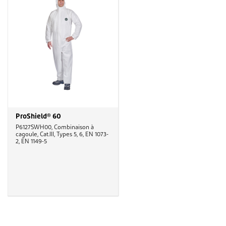
ProShield® 60
P6127SWH00, Combinaison à
cagoule, Cat.III, Types 5, 6, EN 1073-
2, EN 1149-5