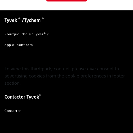
®
®
Tyvek
/Tychem
®
Pourquoi choisir Tyvek
?
dpp.dupont.com
To view this third-party content, please give consent to
advertising cookies from the cookie preferences in footer
section.
®
Contacter Tyvek
Contacter