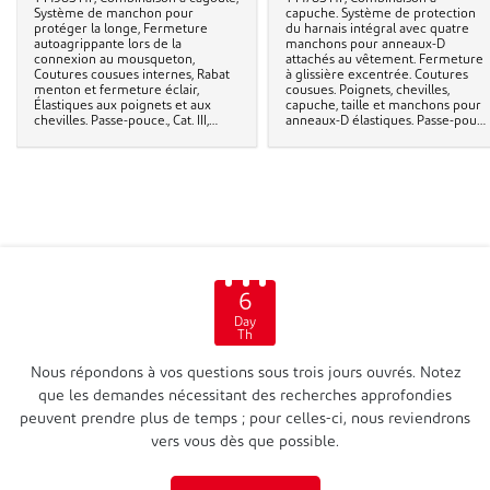
Système de manchon pour
capuche. Système de protection
protéger la longe, Fermeture
du harnais intégral avec quatre
autoagrippante lors de la
manchons pour anneaux-D
connexion au mousqueton,
attachés au vêtement. Fermeture
Coutures cousues internes, Rabat
à glissière excentrée. Coutures
menton et fermeture éclair,
cousues. Poignets, chevilles,
Élastiques aux poignets et aux
capuche, taille et manchons pour
chevilles. Passe-pouce., Cat. III,
anneaux-D élastiques. Passe-pouc
Type 5-B & 6-B
et fermeture à glissière en
matériau Tyvek®. Cat. III, Type 5-B 
6-B
6
Day
Th
Nous répondons à vos questions sous trois jours ouvrés. Notez
que les demandes nécessitant des recherches approfondies
peuvent prendre plus de temps ; pour celles-ci, nous reviendrons
vers vous dès que possible.