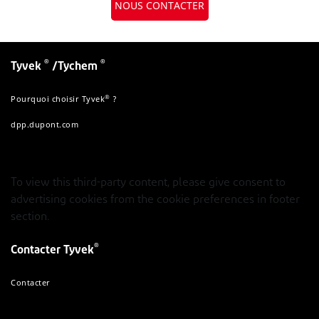
NOUS CONTACTER
®
®
Tyvek
/Tychem
®
Pourquoi choisir Tyvek
?
dpp.dupont.com
To view this third-party content, please give consent to
advertising cookies from the cookie preferences in footer
section.
®
Contacter Tyvek
Contacter