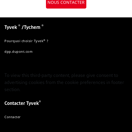
NOUS CONTACTER
®
®
Tyvek
/Tychem
®
Pourquoi choisir Tyvek
?
dpp.dupont.com
To view this third-party content, please give consent to
advertising cookies from the cookie preferences in footer
section.
®
Contacter Tyvek
Contacter