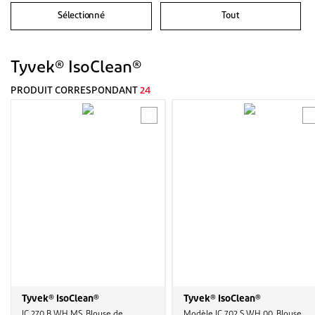
Sélectionné
Tout
Tyvek® IsoClean®
PRODUIT CORRESPONDANT
24
Tyvek® IsoClean®
Tyvek® IsoClean®
IC 270 B WH MS, Blouse de
Modèle IC 702 S WH 00, Blouse,